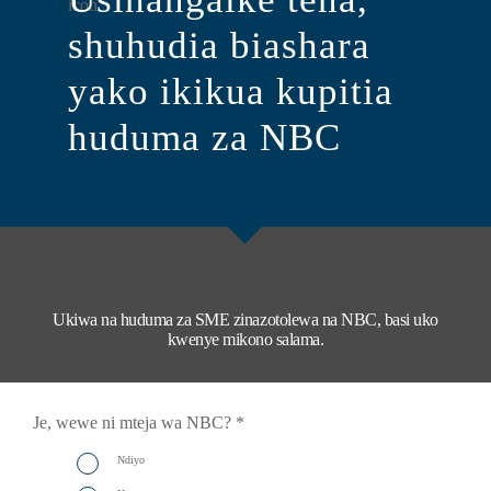
shuhudia biashara
yako ikikua kupitia
huduma za NBC
Ukiwa na huduma za SME zinazotolewa na NBC, basi uko
kwenye mikono salama.
Je, wewe ni mteja wa NBC?
*
Ndiyo