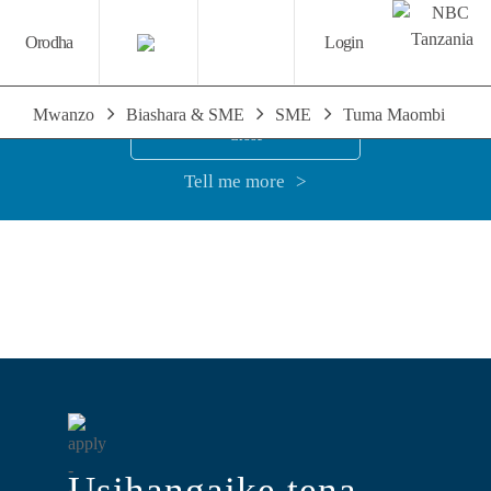
We use cookies to optimise the user
Orodha
Login
experience.
Mwanzo
Biashara & SME
SME
Tuma Maombi
You are browsing for:
Close
Tell me more
Binafsi
Biashara
Makampuni
La Riba
Usihangaike tena,