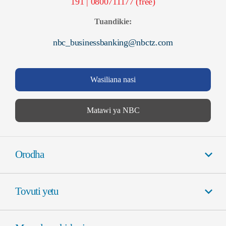
191 | 0800711177 (free)
Tuandikie:
nbc_businessbanking@nbctz.com
Wasiliana nasi
Matawi ya NBC
Orodha
Kupata huduma za kibenki
Tovuti yetu
Fedha za kigeni
Matawi na ATM