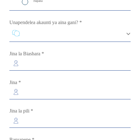
Hapana
Unapendelea akaunti ya aina gani?
*
Jina la Biashara
*
Jina
*
Jina la pili
*
Baruapepe
*