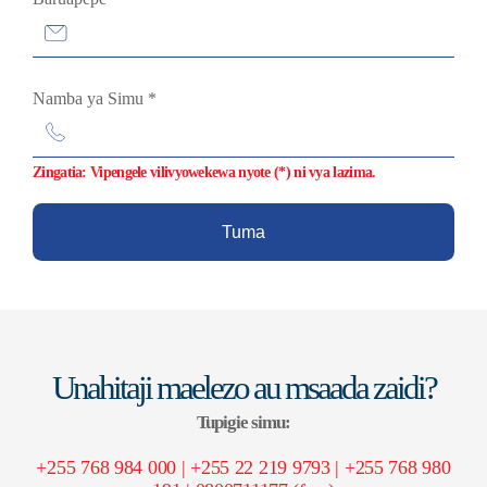
Namba ya Simu
*
Zingatia: Vipengele vilivyowekewa nyote (*) ni vya lazima.
Tuma
Unahitaji maelezo au msaada zaidi?
Tupigie simu:
+255 768 984 000 | +255 22 219 9793 | +255 768 980